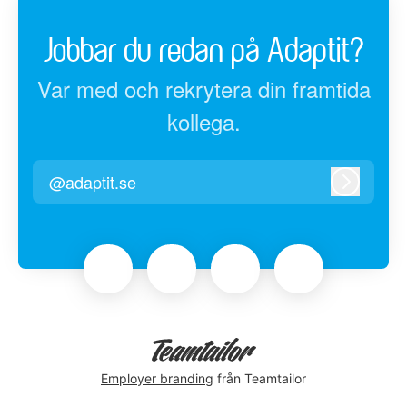
Jobbar du redan på Adaptit?
Var med och rekrytera din framtida
kollega.
@adaptit.se
Logga in
Employer branding
från Teamtailor